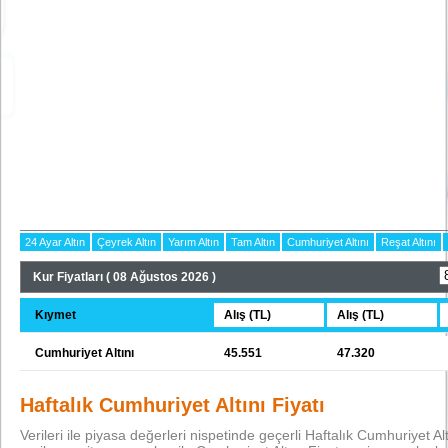
24 Ayar Altın
Çeyrek Altın
Yarım Altın
Tam Altın
Cumhuriyet Altını
Reşat Altını
Kur Fiyatları ( 08 Ağustos 2026 )
Kıymet
Alış (TL)
Alış (TL)
Cumhuriyet Altını
45.551
47.320
Haftalık Cumhuriyet Altını Fiyatı
Verileri ile piyasa değerleri nispetinde geçerli Haftalık Cumhuriyet Altın