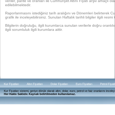
veriler, parite ve oranları ile Cumhuriyet Altını Fiyatı arşiv amaçlı o
edilebilmektedir.
Raporlanmasını istediğiniz tarih aralığını ve Dönemleri belirterek Cumh
grafik ile inceleyebilirsiniz. Sunulan Haftalık tarihli bilgiler ilgili resmi
Bilgilerin doğruluğu, ilgili kurumlarca sunulan verilerle doğru orantılıdı
ilgili sorumluluk ilgili kurumlara aittir.
Kur Fiyatları
Altın Fiyatları
Dolar Fiyatları
Euro Fiyatları
Petrol Fiyatl
Kur Fiyatları sistemi, geriye dönük olarak altın, dolar, euro, petrol ve faiz oranlarını ince
Güncel
Her Hakkı Saklıdır. Kaynak belirtilmeden kullanılamaz.
Günlük