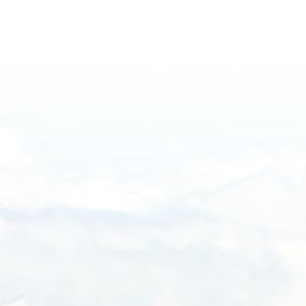
edilebilmektedir.
Haftalık
Raporlanmasını istediğiniz tarih aralığını ve Dönemleri belirterek Altın 
inceleyebilirsiniz. Sunulan tarihli bilgiler ilgili resmi kurumlar tarafında
Aylık
Bilgilerin doğruluğu, ilgili kurumlarca sunulan verilerle doğru orantılıdı
ilgili sorumluluk ilgili kurumlara aittir.
Yıllık