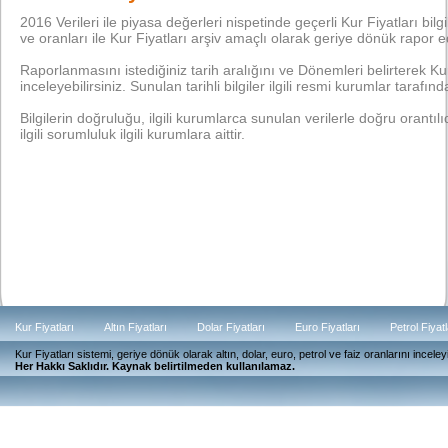
2016 Verileri ile piyasa değerleri nispetinde geçerli Kur Fiyatları bilgil
ve oranları ile Kur Fiyatları arşiv amaçlı olarak geriye dönük rapor e
Raporlanmasını istediğiniz tarih aralığını ve Dönemleri belirterek Kur F
inceleyebilirsiniz. Sunulan tarihli bilgiler ilgili resmi kurumlar tarafında
Bilgilerin doğruluğu, ilgili kurumlarca sunulan verilerle doğru orantılıdı
ilgili sorumluluk ilgili kurumlara aittir.
Kur Fiyatları
Altın Fiyatları
Dolar Fiyatları
Euro Fiyatları
Petrol Fiyatl
Kur Fiyatları sistemi, geriye dönük olarak altın, dolar, euro, petrol ve faiz oranlarını ince
Güncel
Her Hakkı Saklıdır. Kaynak belirtilmeden kullanılamaz.
Günlük