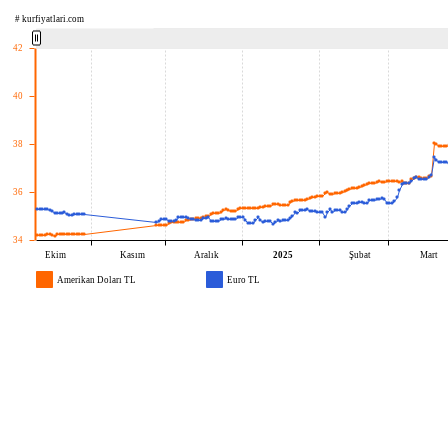
# kurfiyatlari.com
42
40
38
36
34
Ekim
Kasım
Aralık
2025
Şubat
Mart
Amerikan Doları TL
Euro TL