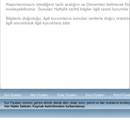
Raporlanmasını istediğiniz tarih aralığını ve Dönemleri belirterek Dola
inceleyebilirsiniz. Sunulan Haftalık tarihli bilgiler ilgili resmi kurumlar 
Bilgilerin doğruluğu, ilgili kurumlarca sunulan verilerle doğru orantılıdı
ilgili sorumluluk ilgili kurumlara aittir.
Kur Fiyatları
Altın Fiyatları
Dolar Fiyatları
Euro Fiyatları
Petrol Fiyatl
Kur Fiyatları sistemi, geriye dönük olarak altın, dolar, euro, petrol ve faiz oranlarını ince
Güncel
Her Hakkı Saklıdır. Kaynak belirtilmeden kullanılamaz.
Günlük