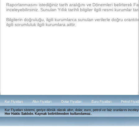
Raporlanmasını istediğiniz tarih aralığını ve Dönemleri belirterek Faiz 
inceleyebilirsiniz. Sunulan Yıllık tarihli bilgiler ilgili resmi kurumlar tar
Bilgilerin doğruluğu, ilgili kurumlarca sunulan verilerle doğru orantılıdı
ilgili sorumluluk ilgili kurumlara aittir.
Kur Fiyatları
Altın Fiyatları
Dolar Fiyatları
Euro Fiyatları
Petrol Fiyatl
Kur Fiyatları sistemi, geriye dönük olarak altın, dolar, euro, petrol ve faiz oranlarını ince
Güncel
Her Hakkı Saklıdır. Kaynak belirtilmeden kullanılamaz.
Günlük